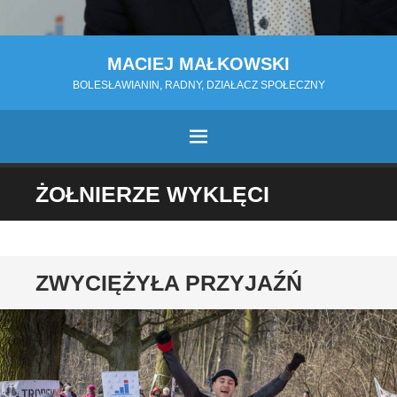
MACIEJ MAŁKOWSKI
BOLESŁAWIANIN, RADNY, DZIAŁACZ SPOŁECZNY
MENU
PRZESKOCZ
ŻOŁNIERZE WYKLĘCI
DO
TREŚCI
ZWYCIĘŻYŁA PRZYJAŹŃ