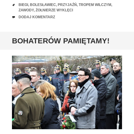
TAGI
BIEGI
,
BOLESŁAWIEC
,
PRZYJAŹŃ
,
TROPEM WILCZYM
,
ZAWODY
,
ŻOŁNIERZE WYKLĘCI
UWAGI
DODAJ KOMENTARZ
BOHATERÓW PAMIĘTAMY!