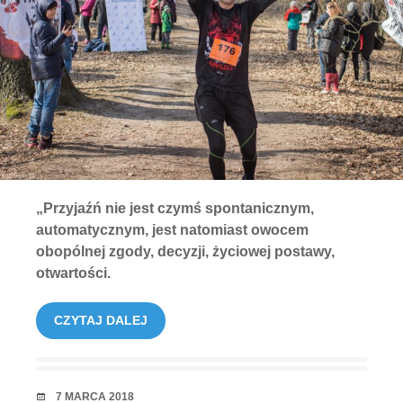
„Przyjaźń nie jest czymś spontanicznym,
automatycznym, jest natomiast owocem
obopólnej zgody, decyzji, życiowej postawy,
otwartości.
CZYTAJ DALEJ
RANDKA
7 MARCA 2018