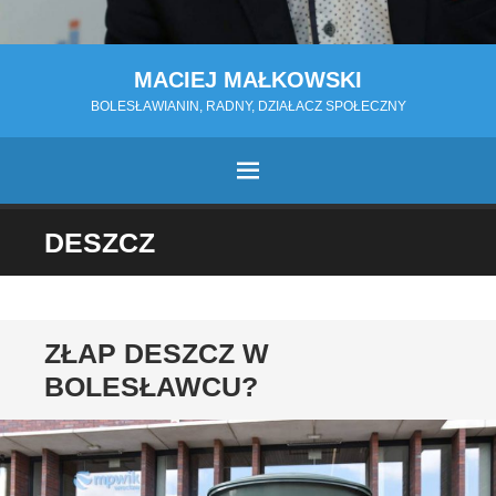
MACIEJ MAŁKOWSKI
BOLESŁAWIANIN, RADNY, DZIAŁACZ SPOŁECZNY
MENU
PRZESKOCZ
DESZCZ
DO
TREŚCI
ZŁAP DESZCZ W
BOLESŁAWCU?