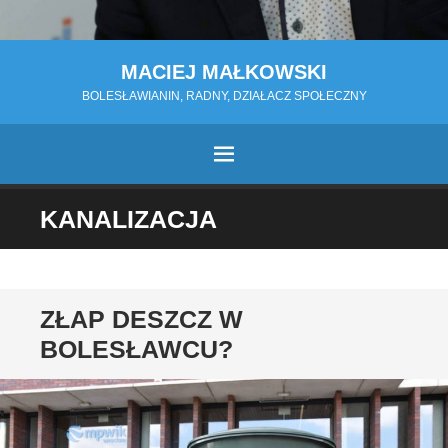
MACIEJ MAŁKOWSKI
BOLESŁAWIANIN, RADNY, DZIAŁACZ SPOŁECZNY
MENU
PRZESKOCZ
KANALIZACJA
DO
TREŚCI
ZŁAP DESZCZ W
BOLESŁAWCU?