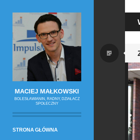
Zwykł
wpis
MACIEJ MAŁKOWSKI
BOLESŁAWIANIN, RADNY, DZIAŁACZ
SPOŁECZNY
PRZESKOCZ
STRONA GŁÓWNA
DO