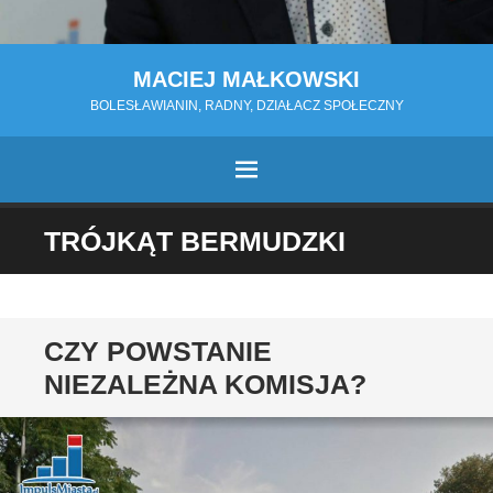
MACIEJ MAŁKOWSKI
BOLESŁAWIANIN, RADNY, DZIAŁACZ SPOŁECZNY
MENU
PRZESKOCZ
TRÓJKĄT BERMUDZKI
DO
TREŚCI
CZY POWSTANIE
NIEZALEŻNA KOMISJA?